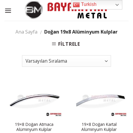
Skip
Turkish
to
content
Ana Sayfa
Doğan 19x8 Alüminyum Kulplar
/
FILTRELE
19×8 Doğan Atmaca
19×8 Doğan Kartal
Alüminyum Kulplar
Alüminyum Kulplar